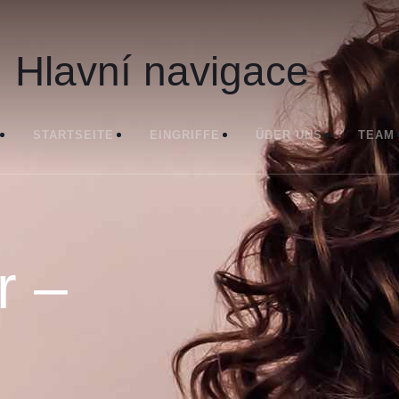
Hlavní navigace
STARTSEITE
EINGRIFFE
ÜBER UNS
TEAM
r –