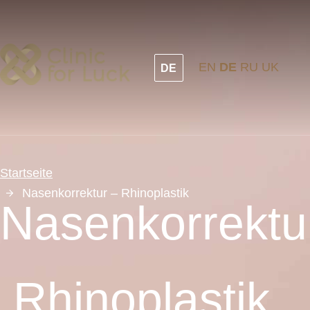
Direkt
zum
Inhalt
EN
DE
RU
UK
DE
Startseite
Nasenkorrektur – Rhinoplastik
Nasenkorrektu
Rhinoplastik